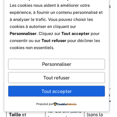
Les cookies nous aident à améliorer votre
Renforcer les accès et les protections des
expérience, à fournir un contenu personnalisé et
habitations pour limiter les intrusions;
à analyser le trafic. Vous pouvez choisir les
Entretenir des habitats extérieurs
cookies à autoriser en cliquant sur
favorables à la faune tout en préservant
Personnaliser
. Cliquez sur
Tout accepter
pour
les biens;
consentir ou sur
Tout refuser
pour décliner les
Consulter des professionnels en cas de
cookies non essentiels.
constat avéré et durable.
Tableau récapitulatif : belette vs
Personnaliser
fouine — caractéristiques clés et
implications
Tout refuser
Tout accepter
Critère
Belette
Fouine
Propulsé par
40–50 cm
18–25 cm (sans
Taille
et
(sans la