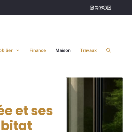
bilier
Finance
Maison
Travaux
ée et ses
bitat